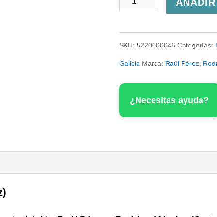
A
AÑADIR
Boca
do
SKU:
5220000046
Categorías:
Demo
Galicia
Marca:
Raúl Pérez
,
Rod
(Castro
Candaz)
¿Necesitas ayuda?
cantidad
z)