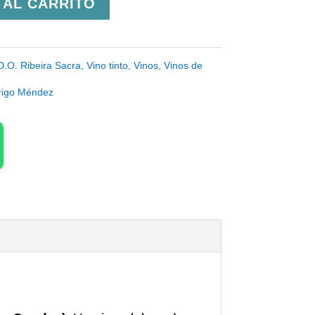
 AL CARRITO
D.O. Ribeira Sacra
,
Vino tinto
,
Vinos
,
Vinos de
rigo Méndez