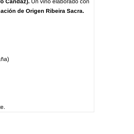
ro Candaz).
Un vino elaborado con
ción de Origen Ribeira Sacra.
aña)
e.