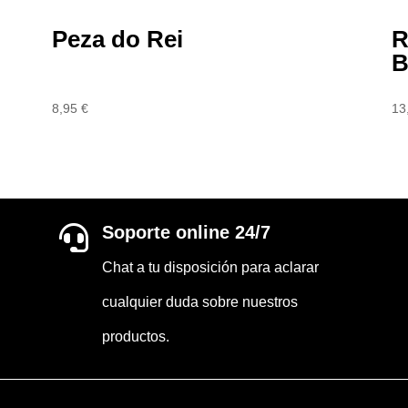
Peza do Rei
R
B
8,95
€
13
Soporte online 24/7

Chat a tu disposición para aclarar
cualquier duda sobre nuestros
productos.