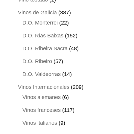
producto
387
Vinos de Galicia
387
22
productos
D.O. Monterrei
22
productos
152
D.O. Rias Baixas
152
productos
48
D.O. Ribeira Sacra
48
productos
57
D.O. Ribeiro
57
productos
14
D.O. Valdeorras
14
productos
209
Vinos Internacionales
209
6
productos
Vinos alemanes
6
productos
117
Vinos franceses
117
productos
9
Vinos italianos
9
productos