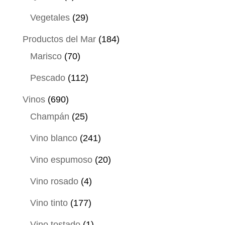
productos
29
Vegetales
29
productos
184
Productos del Mar
184
70
productos
Marisco
70
productos
112
Pescado
112
productos
690
Vinos
690
productos
25
Champán
25
productos
241
Vino blanco
241
productos
20
Vino espumoso
20
productos
4
Vino rosado
4
productos
177
Vino tinto
177
productos
1
Vino tostado
1