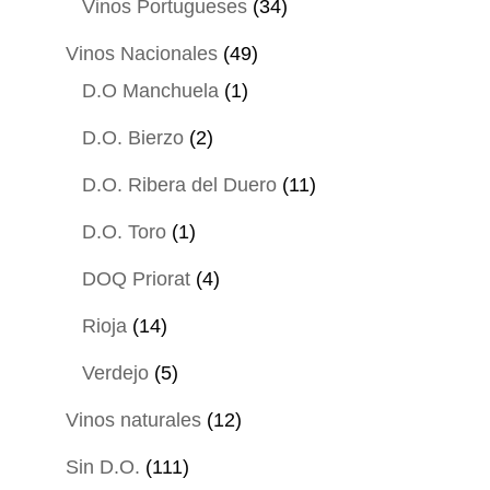
34
Vinos Portugueses
34
productos
49
Vinos Nacionales
49
1
productos
D.O Manchuela
1
producto
2
D.O. Bierzo
2
productos
11
D.O. Ribera del Duero
11
productos
1
D.O. Toro
1
producto
4
DOQ Priorat
4
productos
14
Rioja
14
productos
5
Verdejo
5
productos
12
Vinos naturales
12
productos
111
Sin D.O.
111