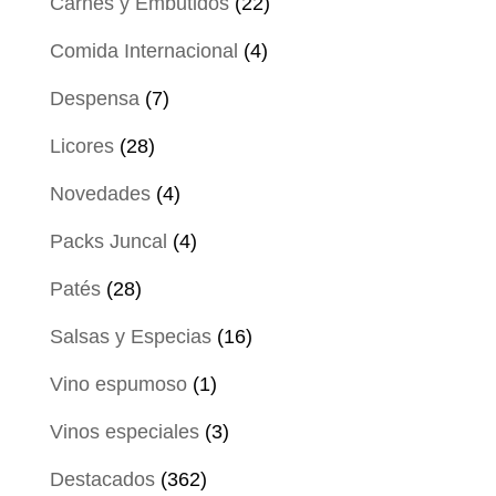
22
Carnes y Embutidos
22
productos
4
Comida Internacional
4
productos
7
Despensa
7
productos
28
Licores
28
productos
4
Novedades
4
productos
4
Packs Juncal
4
productos
28
Patés
28
productos
16
Salsas y Especias
16
productos
1
Vino espumoso
1
producto
3
Vinos especiales
3
productos
362
Destacados
362