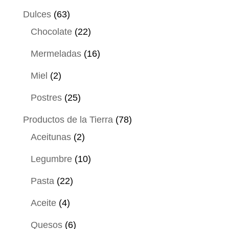
productos
63
Dulces
63
productos
22
Chocolate
22
productos
16
Mermeladas
16
productos
2
Miel
2
productos
25
Postres
25
productos
78
Productos de la Tierra
78
2
productos
Aceitunas
2
productos
10
Legumbre
10
productos
22
Pasta
22
productos
4
Aceite
4
productos
6
Quesos
6