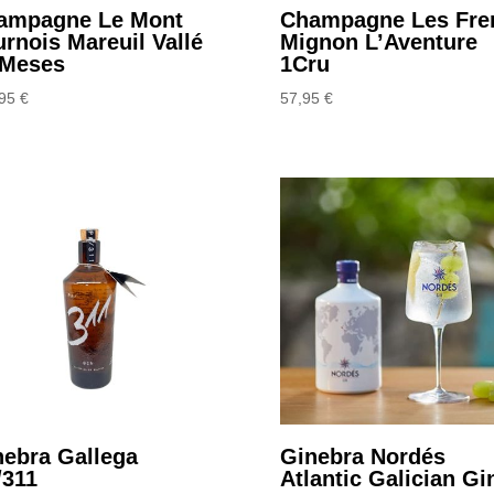
ampagne Le Mont
Champagne Les Fre
rnois Mareuil Vallé
Mignon L’Aventure
 Meses
1Cru
,95
€
57,95
€
nebra Gallega
Ginebra Nordés
/311
Atlantic Galician Gi