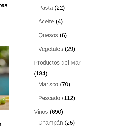
productos
res
22
Pasta
22
productos
4
Aceite
4
productos
6
Quesos
6
productos
29
Vegetales
29
productos
Productos del Mar
184
184
productos
70
Marisco
70
productos
112
Pescado
112
productos
690
Vinos
690
productos
25
Champán
25
n