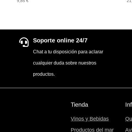
9,85
€
21
Soporte online 24/7

Chat a tu disposición para aclarar
cualquier duda sobre nuestros
productos.
Tienda
In
Vinos y Bebidas
Qu
Productos del mar
Av