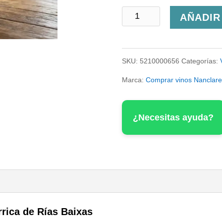
A
AÑADIR
Graña
2024
SKU:
5210000656
Categorías:
cantidad
Marca:
Comprar vinos Nanclares
¿Necesitas ayuda?
rrica de Rías Baixas