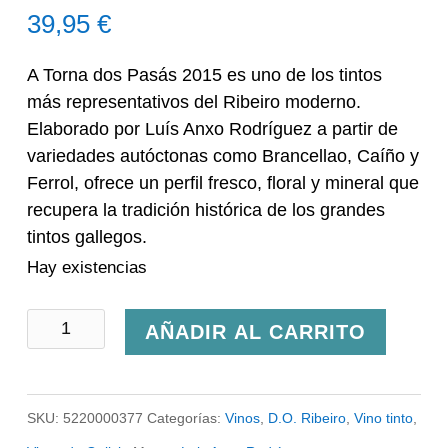
39,95
€
A Torna dos Pasás 2015 es uno de los tintos
más representativos del Ribeiro moderno.
Elaborado por Luís Anxo Rodríguez a partir de
variedades autóctonas como Brancellao, Caíño y
Ferrol, ofrece un perfil fresco, floral y mineral que
recupera la tradición histórica de los grandes
tintos gallegos.
Hay existencias
A
AÑADIR AL CARRITO
Torna
dos
SKU:
5220000377
Categorías:
Vinos
,
D.O. Ribeiro
,
Vino tinto
,
Pasás