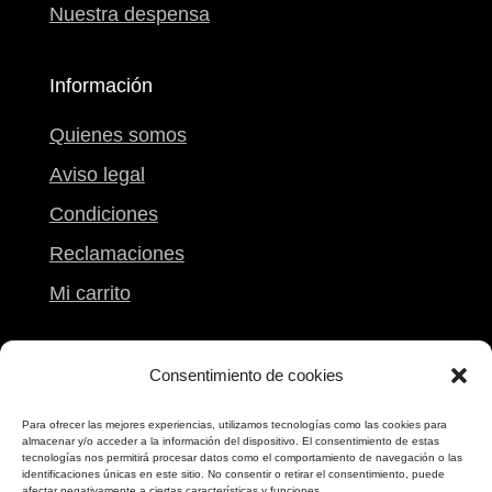
Nuestra despensa
Información
Quienes somos
Aviso legal
Condiciones
Reclamaciones
Mi carrito
Contacto
Consentimiento de cookies
Calle Peregrina, 9
Para ofrecer las mejores experiencias, utilizamos tecnologías como las cookies para
almacenar y/o acceder a la información del dispositivo. El consentimiento de estas
Pontevedra
tecnologías nos permitirá procesar datos como el comportamiento de navegación o las
identificaciones únicas en este sitio. No consentir o retirar el consentimiento, puede
986 861 612
afectar negativamente a ciertas características y funciones.