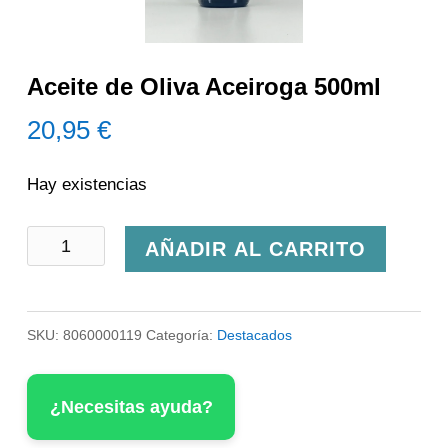
Aceite de Oliva Aceiroga 500ml
20,95
€
Hay existencias
Aceite
AÑADIR AL CARRITO
de
Oliva
SKU:
8060000119
Categoría:
Destacados
Aceiroga
500ml
¿Necesitas ayuda?
cantidad