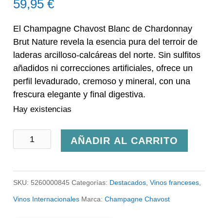
59,95
€
El Champagne Chavost Blanc de Chardonnay
Brut Nature revela la esencia pura del terroir de
laderas arcilloso-calcáreas del norte. Sin sulfitos
añadidos ni correcciones artificiales, ofrece un
perfil levadurado, cremoso y mineral, con una
frescura elegante y final digestiva.
Hay existencias
Champagne
AÑADIR AL CARRITO
Chavost
Blanc
SKU:
5260000845
Categorías:
Destacados
,
Vinos franceses
,
de
Vinos Internacionales
Marca:
Champagne Chavost
Chardonnay