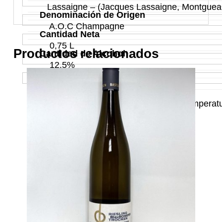
Lassaigne – (Jacques Lassaigne, Montgueau
Denominación de Origen
A.O.C Champagne
Cantidad Neta
0,75 L
Productos relacionados
Cantidad de Alcohol
12,5%
País/Región de Origen
Francia
Recomendación de Consumo
Conservar en un lugar fresco y a temperatur