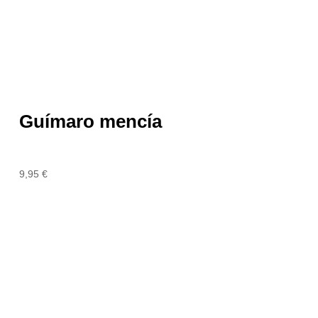
Guímaro mencía
9,95
€