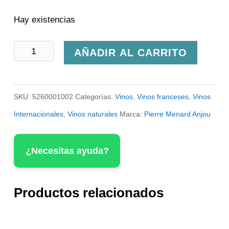
Hay existencias
Pierre
AÑADIR AL CARRITO
Ménard
Clau
SKU:
5260001002
Categorías:
Vinos
,
Vinos franceses
,
Vinos
de
Internacionales
,
Vinos naturales
Marca:
Pierre Menard Anjou
la
Roche
¿Necesitas ayuda?
cantidad
Productos relacionados