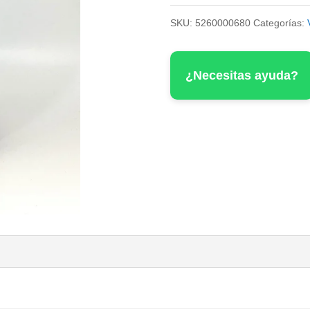
Jura
SKU:
5260000680
Categorías:
Blanc
Savagnin
¿Necesitas ayuda?
cantidad