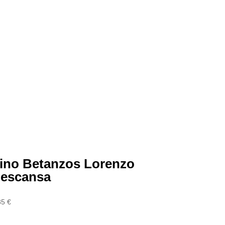
ino Betanzos Lorenzo
escansa
85
€