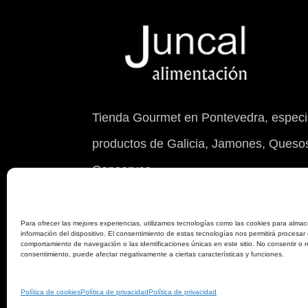
Tienda Gourmet en Pontevedra, especia
productos de Galicia, Jamones, Quesos
Conservas.
© 2026 Juncal Alimentación S.L. con NIF 
Para ofrecer las mejores experiencias, utilizamos tecnologías como las cookies para almac
información del dispositivo. El consentimiento de estas tecnologías nos permitirá procesar
comportamiento de navegación o las identificaciones únicas en este sitio. No consentir o re
consentimiento, puede afectar negativamente a ciertas características y funciones.
Política de cookies
Política de privacidad
Política de privacidad