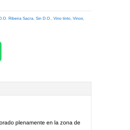
D.O. Ribeira Sacra
,
Sin D.O.
,
Vino tinto
,
Vinos
,
borado plenamente en la zona de