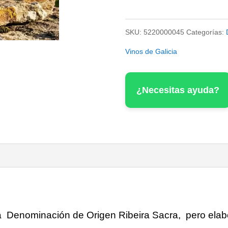
do
Couto
SKU:
5220000045
Categorías:
Bastarda
Vinos de Galicia
cantidad
¿Necesitas ayuda?
la Denominación de Origen Ribeira Sacra, pero ela