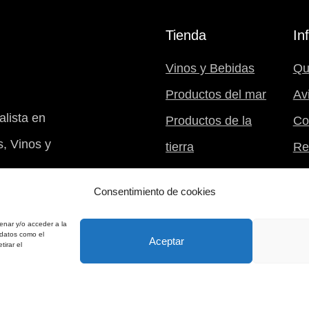
Tienda
In
Vinos y Bebidas
Qu
Productos del mar
Av
lista en
Productos de la
Co
, Vinos y
tierra
Re
Postres
Mi 
Consentimiento de cookies
Nuestra despensa
B94031994
enar y/o acceder a la
 datos como el
Aceptar
tirar el
Web gestionada por
ricardotero.com