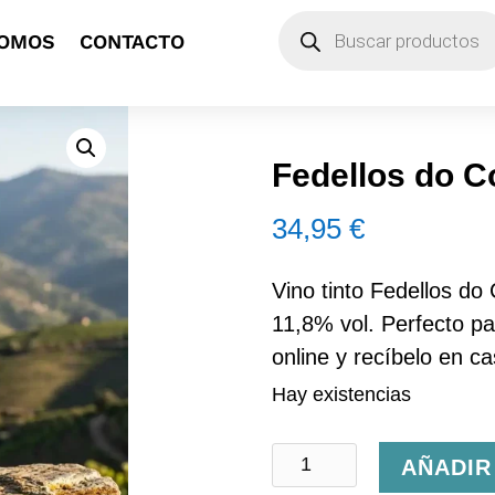
Búsqueda
SOMOS
CONTACTO
de
productos
Fedellos do C
34,95
€
Vino tinto Fedellos do 
11,8% vol. Perfecto p
online y recíbelo en ca
Hay existencias
Fedellos
AÑADIR