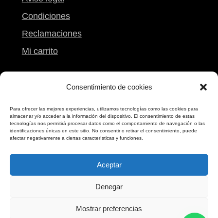
Condiciones
Reclamaciones
Mi carrito
Contacto
Consentimiento de cookies
Calle Peregrina, 9
Para ofrecer las mejores experiencias, utilizamos tecnologías como las cookies para
almacenar y/o acceder a la información del dispositivo. El consentimiento de estas
Pontevedra
tecnologías nos permitirá procesar datos como el comportamiento de navegación o las
identificaciones únicas en este sitio. No consentir o retirar el consentimiento, puede
986 861 612
afectar negativamente a ciertas características y funciones.
698 173 173
Aceptar
Denegar
Mostrar preferencias