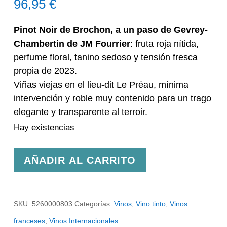
96,95
€
Pinot Noir de Brochon, a un paso de Gevrey-
Chambertin de JM Fourrier
: fruta roja nítida,
perfume floral, tanino sedoso y tensión fresca
propia de 2023.
Viñas viejas en el lieu-dit Le Préau, mínima
intervención y roble muy contenido para un trago
elegante y transparente al terroir.
Hay existencias
Fourrier
AÑADIR AL CARRITO
Cote
de
SKU:
5260000803
Categorías:
Vinos
,
Vino tinto
,
Vinos
Nuits
franceses
,
Vinos Internacionales
Villages