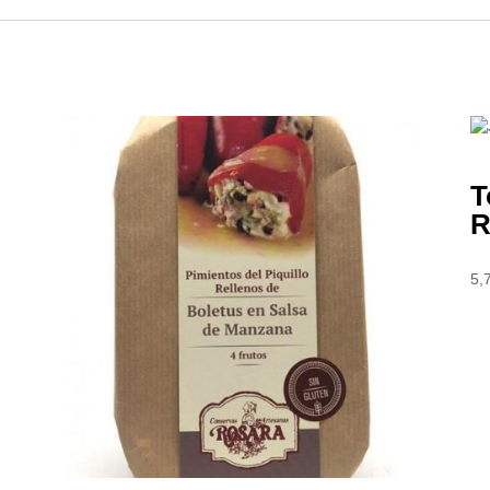
T
R
5,