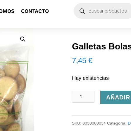
Búsqueda
SOMOS
CONTACTO
de
productos
Galletas Bola
7,45
€
Hay existencias
Galletas
AÑADIR
Bolas
Benedictinas
SKU:
8030000034
Categoría:
D
cantidad