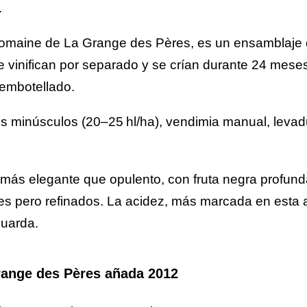
.
 Domaine de La Grange des Pères, es un ensamblaje
vinifican por separado y se crían durante 24 meses 
embotellado.
os minúsculos (20–25 hl/ha), vendimia manual, leva
, más elegante que opulento, con fruta negra profunda,
es pero refinados. La acidez, más marcada en esta a
guarda.
range des Pères añada 2012