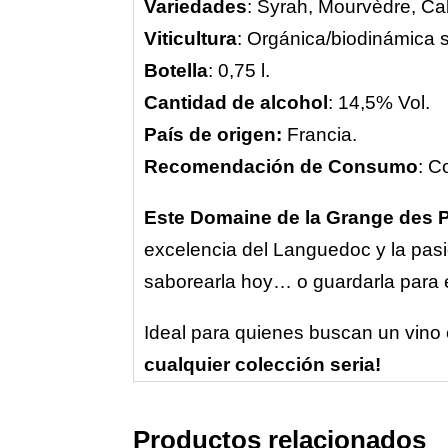
Variedades
: Syrah, Mourvèdre, C
Viticultura
: Orgánica/biodinámica si
Botella
: 0,75 l.
Cantidad de alcohol
: 14,5% Vol.
País de origen:
Francia.
Recomendación de Consumo
: C
Este Domaine de la Grange des 
excelencia del Languedoc y la pasió
saborearla hoy… o guardarla para e
Ideal para quienes buscan un vino 
cualquier colección seria!
Productos relacionados