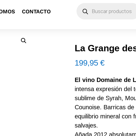
Búsqueda
SOMOS
CONTACTO
de
productos
La Grange de
199,95
€
El vino Domaine de 
intensa expresión del 
sublime de Syrah, Mou
Counoise. Barricas de
equilibrio mineral con 
salvajes.
Añada 2012 absolutam