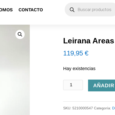
Búsqueda
SOMOS
CONTACTO
de
productos
Leirana Areas
119,95
€
Hay existencias
Leirana
AÑADIR
Areas
de
SKU:
5210000547
Categoría:
D
Arra