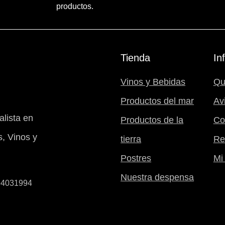
productos.
Tienda
In
Vinos y Bebidas
Qu
Productos del mar
Av
lista en
Productos de la
Co
, Vinos y
tierra
Re
Postres
Mi 
Nuestra despensa
B94031994