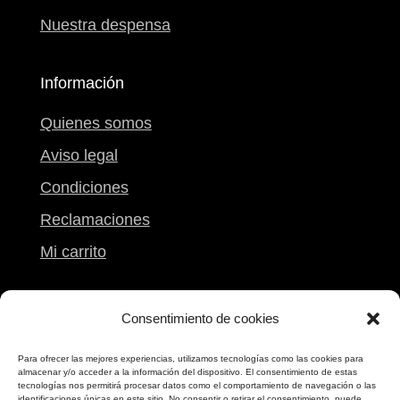
Nuestra despensa
Información
Quienes somos
Aviso legal
Condiciones
Reclamaciones
Mi carrito
Contacto
Consentimiento de cookies
Calle Peregrina, 9
Para ofrecer las mejores experiencias, utilizamos tecnologías como las cookies para
almacenar y/o acceder a la información del dispositivo. El consentimiento de estas
Pontevedra
tecnologías nos permitirá procesar datos como el comportamiento de navegación o las
identificaciones únicas en este sitio. No consentir o retirar el consentimiento, puede