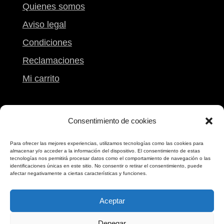
Quienes somos
Aviso legal
Condiciones
Reclamaciones
Mi carrito
Contacto
Consentimiento de cookies
Calle Peregrina, 9
Para ofrecer las mejores experiencias, utilizamos tecnologías como las cookies para
Pontevedra
almacenar y/o acceder a la información del dispositivo. El consentimiento de estas
tecnologías nos permitirá procesar datos como el comportamiento de navegación o las
986 861 612
identificaciones únicas en este sitio. No consentir o retirar el consentimiento, puede
afectar negativamente a ciertas características y funciones.
698 173 173
Aceptar
Denegar