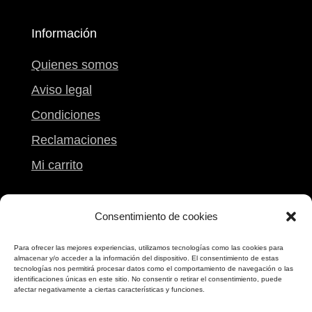
Información
Quienes somos
Aviso legal
Condiciones
Reclamaciones
Mi carrito
Contacto
Consentimiento de cookies
Calle Peregrina, 9
Para ofrecer las mejores experiencias, utilizamos tecnologías como las cookies para
almacenar y/o acceder a la información del dispositivo. El consentimiento de estas
Pontevedra
tecnologías nos permitirá procesar datos como el comportamiento de navegación o las
identificaciones únicas en este sitio. No consentir o retirar el consentimiento, puede
986 861 612
afectar negativamente a ciertas características y funciones.
698 173 173