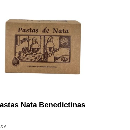
astas Nata Benedictinas
45
€