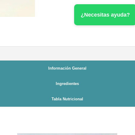
cantidad
¿Necesitas ayuda?
Información General
Ingredientes
Tabla Nutricional