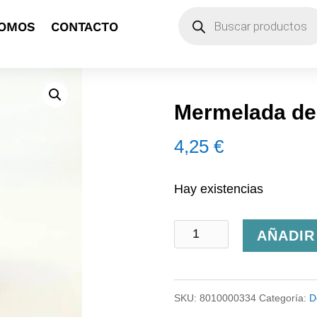
Búsqueda
SOMOS
CONTACTO
de
productos
Mermelada de
4,25
€
Hay existencias
Mermelada
AÑADIR
de
Naranja
SKU:
8010000334
Categoría:
D
Amieiro