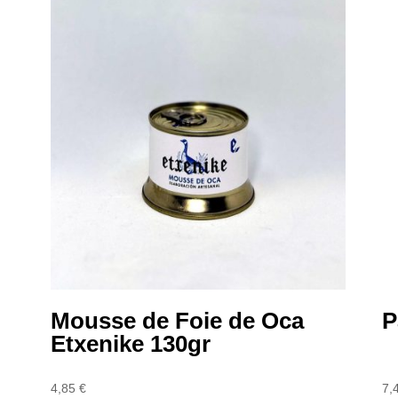
Mousse de Foie de Oca
P
Etxenike 130gr
4,85
€
7,