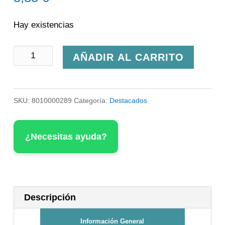
Hay existencias
Mermelada
AÑADIR AL CARRITO
de
Naranja
SKU:
8010000289
Categoría:
Destacados
Bio
Les
¿Necesitas ayuda?
COmtes
de
Provence
cantidad
Descripción
Información General