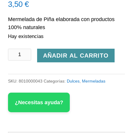
3,50
€
Mermelada de Piña elaborada con productos
100% naturales
Hay existencias
Mermelada
AÑADIR AL CARRITO
De
Piña
SKU:
8010000043
Categorías:
Dulces
,
Mermeladas
P.Listo
cantidad
¿Necesitas ayuda?