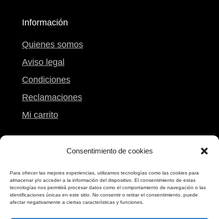
Información
Quienes somos
Aviso legal
Condiciones
Reclamaciones
Mi carrito
Contacto
Consentimiento de cookies
Calle Peregrina, 9
Para ofrecer las mejores experiencias, utilizamos tecnologías como las cookies para
almacenar y/o acceder a la información del dispositivo. El consentimiento de estas
Pontevedra
tecnologías nos permitirá procesar datos como el comportamiento de navegación o las
identificaciones únicas en este sitio. No consentir o retirar el consentimiento, puede
986 861 612
afectar negativamente a ciertas características y funciones.
698 173 173