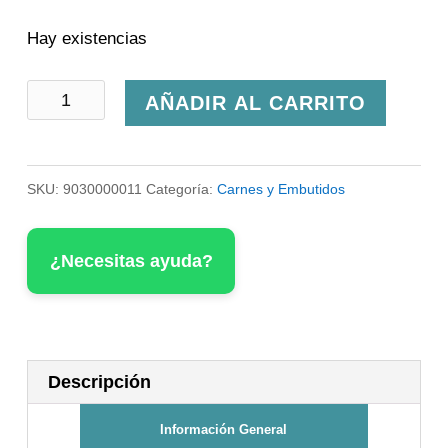
Hay existencias
Muslos
AÑADIR AL CARRITO
de
Pato
SKU:
9030000011
Categoría:
Carnes y Embutidos
en
Confit
¿Necesitas ayuda?
Martiko
cantidad
Descripción
Información General