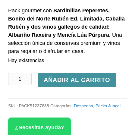
precio
precio
Pack gourmet con
Sardinillas Peperetes,
original
actual
Bonito del Norte Rubén Ed. Limitada, Caballa
era:
es:
Rubén y dos vinos gallegos de calidad:
88,65 €.
79,95 €.
Albariño Raxeira y Mencía Lúa Púrpura.
Una
selección única de conservas premium y vinos
para regalar o disfrutar en casa.
Hay existencias
Pack
AÑADIR AL CARRITO
Gourmet
Juncal
SKU:
PACK51237688
Categorías:
Despensa
,
Packs Juncal
cantidad
¿Necesitas ayuda?