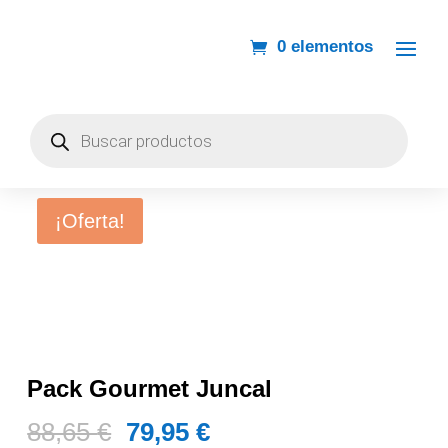
0 elementos
Búsqueda
de
productos
¡Oferta!
Pack Gourmet Juncal
El
El
88,65
€
79,95
€