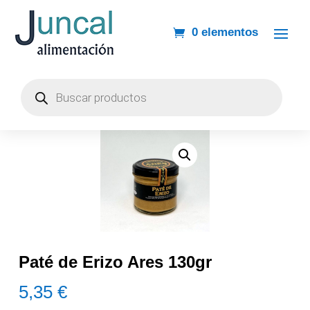
0 elementos
Búsqueda
de
productos
Paté de Erizo Ares 130gr
5,35
€