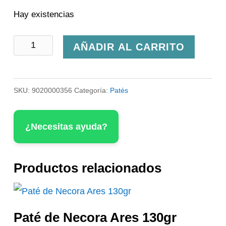
Hay existencias
Paté
AÑADIR AL CARRITO
de
Erizo
SKU:
9020000356
Categoría:
Patés
Ares
130gr
¿Necesitas ayuda?
cantidad
Productos relacionados
Paté de Necora Ares 130gr