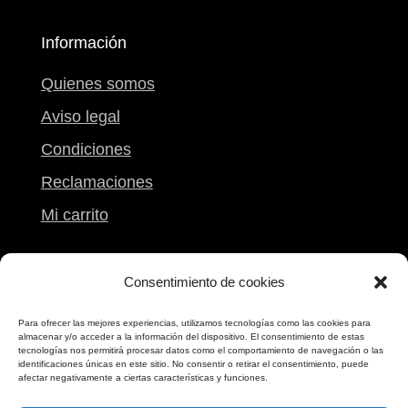
Información
Quienes somos
Aviso legal
Condiciones
Reclamaciones
Mi carrito
Contacto
Consentimiento de cookies
Calle Peregrina, 9
Para ofrecer las mejores experiencias, utilizamos tecnologías como las cookies para
almacenar y/o acceder a la información del dispositivo. El consentimiento de estas
Pontevedra
tecnologías nos permitirá procesar datos como el comportamiento de navegación o las
identificaciones únicas en este sitio. No consentir o retirar el consentimiento, puede
986 861 612
afectar negativamente a ciertas características y funciones.
698 173 173