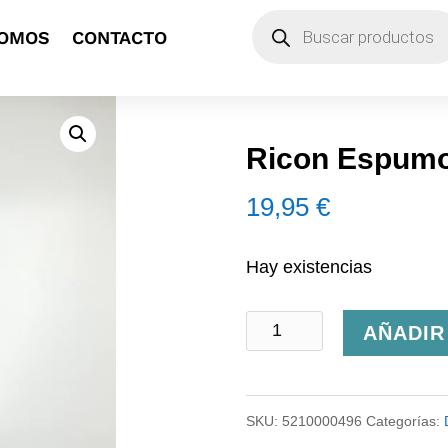
Búsqueda
SOMOS
CONTACTO
de
productos
Ricon Espumo
19,95
€
Hay existencias
Ricon
AÑADIR
Espumoso
Ancestral
SKU:
5210000496
Categorías:
Rosado