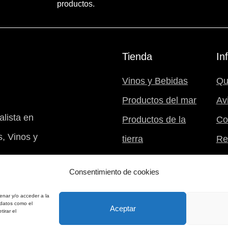
productos.
Tienda
In
Vinos y Bebidas
Qu
Productos del mar
Av
lista en
Productos de la
Co
, Vinos y
tierra
Re
Postres
Mi 
Consentimiento de cookies
Nuestra despensa
B94031994
enar y/o acceder a la
 datos como el
Aceptar
tirar el