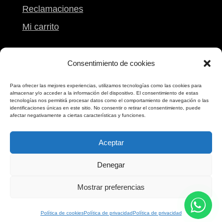
Reclamaciones
Mi carrito
Contacto
Consentimiento de cookies
Calle Peregrina, 9
Para ofrecer las mejores experiencias, utilizamos tecnologías como las cookies para
almacenar y/o acceder a la información del dispositivo. El consentimiento de estas
Pontevedra
tecnologías nos permitirá procesar datos como el comportamiento de navegación o las
identificaciones únicas en este sitio. No consentir o retirar el consentimiento, puede
986 861 612
afectar negativamente a ciertas características y funciones.
698 173 173
Aceptar
Denegar
Mostrar preferencias
Web gestionada por
ricardotero.com
Política de cookies
Política de privacidad
Política de privacidad