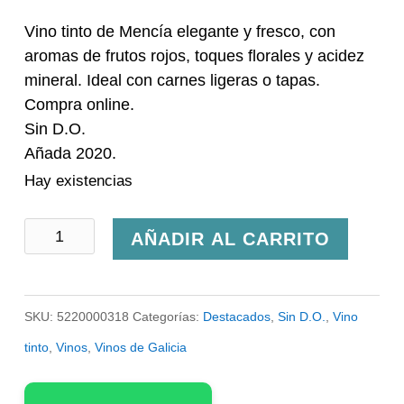
Vino tinto de Mencía elegante y fresco, con
aromas de frutos rojos, toques florales y acidez
mineral. Ideal con carnes ligeras o tapas.
Compra online.
Sin D.O.
Añada 2020.
Hay existencias
Vino
AÑADIR AL CARRITO
Leyrón
de
SKU:
5220000318
Categorías:
Destacados
,
Sin D.O.
,
Vino
Adega
tinto
,
Vinos
,
Vinos de Galicia
Sernande
cantidad