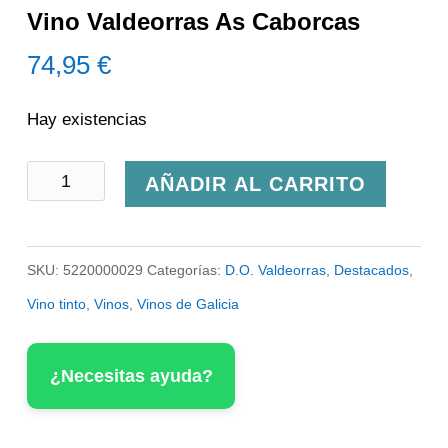
Vino Valdeorras As Caborcas
74,95
€
Hay existencias
Vino
AÑADIR AL CARRITO
Valdeorras
As
SKU:
5220000029
Categorías:
D.O. Valdeorras
,
Destacados
,
Caborcas
Vino tinto
,
Vinos
,
Vinos de Galicia
cantidad
¿Necesitas ayuda?