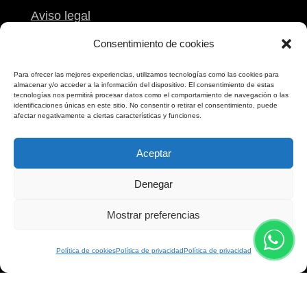
Aviso legal
Condiciones
Consentimiento de cookies
Reclamaciones
Para ofrecer las mejores experiencias, utilizamos tecnologías como las cookies para
almacenar y/o acceder a la información del dispositivo. El consentimiento de estas
Mi carrito
tecnologías nos permitirá procesar datos como el comportamiento de navegación o las
identificaciones únicas en este sitio. No consentir o retirar el consentimiento, puede
afectar negativamente a ciertas características y funciones.
Contacto
Aceptar
Calle Peregrina, 9
Denegar
Pontevedra
986 861 612
Mostrar preferencias
698 173 173
Política de cookies
Política de privacidad
Política de privacidad