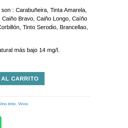
son : Carabuñeira, Tinta Amarela,
l, Caiño Bravo, Caiño Longo, Caíño
rbillón, Tinto Serodio, Brancellao,
atural más bajo 14 mg/l.
 AL CARRITO
Vino tinto
,
Vinos