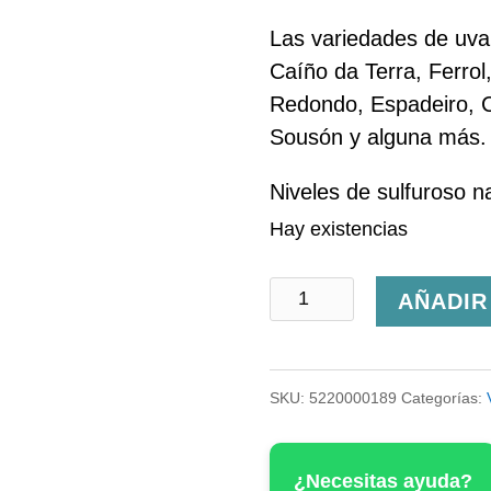
Las variedades de uva 
Caíño da Terra, Ferro
Redondo, Espadeiro, Co
Sousón y alguna más.
Niveles de sulfuroso n
Hay existencias
Cháns
AÑADIR
e
lus
SKU:
5220000189
Categorías:
Planeta
cantidad
¿Necesitas ayuda?