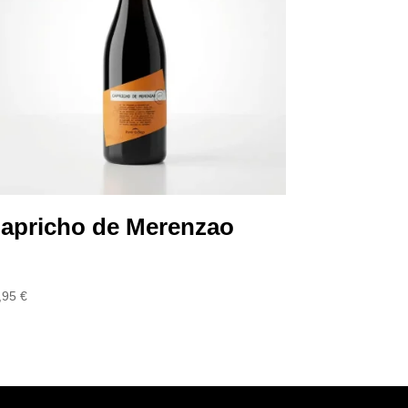
apricho de Merenzao
,95
€