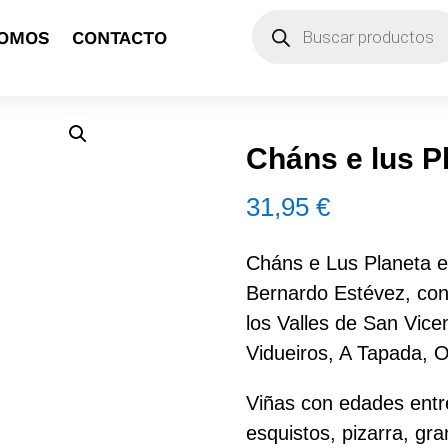
Búsqueda
SOMOS
CONTACTO
de
productos
Cháns e lus P
31,95
€
Cháns e Lus Planeta es
Bernardo Estévez, con
los Valles de San Vic
Vidueiros, A Tapada, 
Viñas con edades entr
esquistos, pizarra, gran