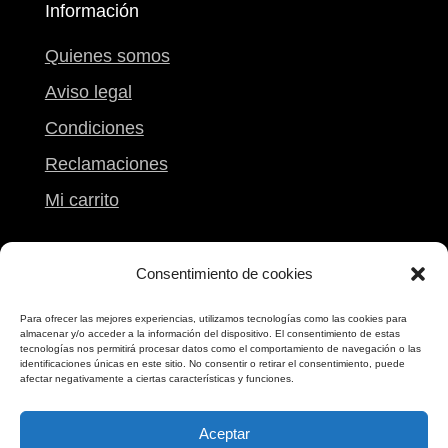
Información
Quienes somos
Aviso legal
Condiciones
Reclamaciones
Mi carrito
Contacto
Consentimiento de cookies
Calle Peregrina, 9
Para ofrecer las mejores experiencias, utilizamos tecnologías como las cookies para
almacenar y/o acceder a la información del dispositivo. El consentimiento de estas
Pontevedra
tecnologías nos permitirá procesar datos como el comportamiento de navegación o las
identificaciones únicas en este sitio. No consentir o retirar el consentimiento, puede
986 861 612
afectar negativamente a ciertas características y funciones.
698 173 173
Aceptar