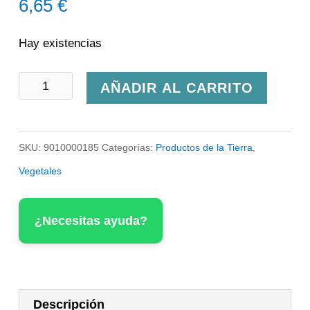
6,65
€
Hay existencias
Delicias
AÑADIR AL CARRITO
de
Pimientos
SKU:
9010000185
Categorías:
Productos de la Tierra
,
del
Vegetales
Piquillo
Rosara
¿Necesitas ayuda?
cantidad
Descripción