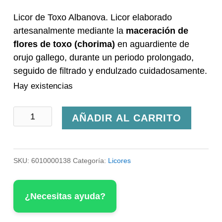
Licor de Toxo Albanova. Licor elaborado
artesanalmente mediante la
maceración de
flores de toxo (chorima)
en aguardiente de
orujo gallego, durante un periodo prolongado,
seguido de filtrado y endulzado cuidadosamente.
Hay existencias
Licor
AÑADIR AL CARRITO
de
Toxo
SKU:
6010000138
Categoría:
Licores
Albanova
70cl
¿Necesitas ayuda?
cantidad