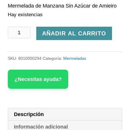
Mermelada de Manzana Sin Azúcar de Amieiro
Hay existencias
Mermelada
AÑADIR AL CARRITO
de
Manzana
SKU:
8010000294
Categoría:
Mermeladas
Sin
Azúcar
¿Necesitas ayuda?
Amieiro
cantidad
Descripción
Información adicional