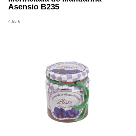
Asensio B235
4,65
€