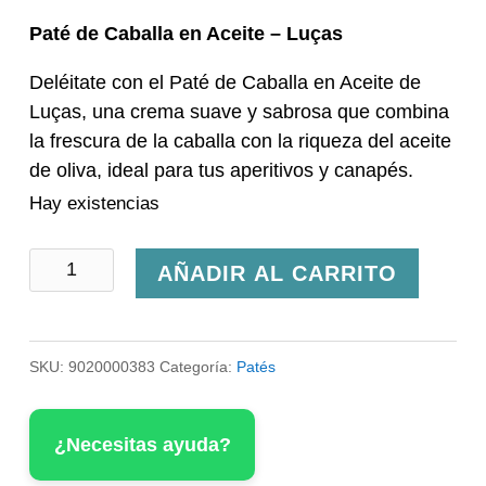
Paté de Caballa en Aceite – Luças
Deléitate con el Paté de Caballa en Aceite de
Luças, una crema suave y sabrosa que combina
la frescura de la caballa con la riqueza del aceite
de oliva, ideal para tus aperitivos y canapés.
Hay existencias
Paté
AÑADIR AL CARRITO
de
Caballa
SKU:
9020000383
Categoría:
Patés
en
Aceite
¿Necesitas ayuda?
-