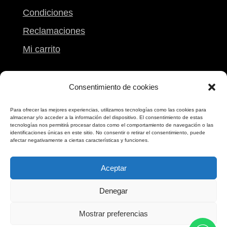
Condiciones
Reclamaciones
Mi carrito
Contacto
Consentimiento de cookies
Calle Peregrina, 9
Para ofrecer las mejores experiencias, utilizamos tecnologías como las cookies para
almacenar y/o acceder a la información del dispositivo. El consentimiento de estas
Pontevedra
tecnologías nos permitirá procesar datos como el comportamiento de navegación o las
identificaciones únicas en este sitio. No consentir o retirar el consentimiento, puede
986 861 612
afectar negativamente a ciertas características y funciones.
698 173 173
Aceptar
Denegar
Mostrar preferencias