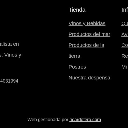
Tienda
In
Vinos y Bebidas
Qu
Productos del mar
Av
lista en
Productos de la
Co
, Vinos y
tierra
Re
Postres
Mi 
Nuestra despensa
B94031994
Web gestionada por
ricardotero.com