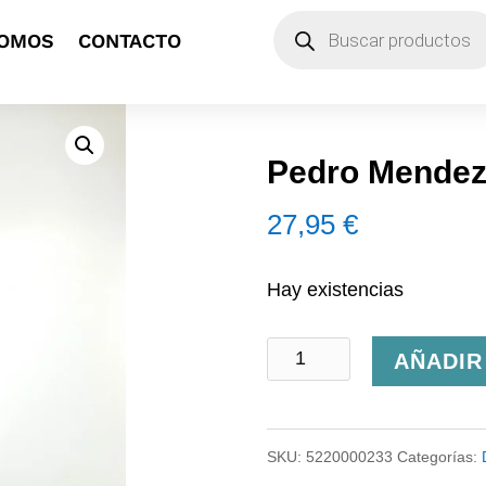
Búsqueda
SOMOS
CONTACTO
de
productos
Pedro Mendez
27,95
€
Hay existencias
Pedro
AÑADIR
Mendez
Aturuxo
SKU:
5220000233
Categorías:
cantidad