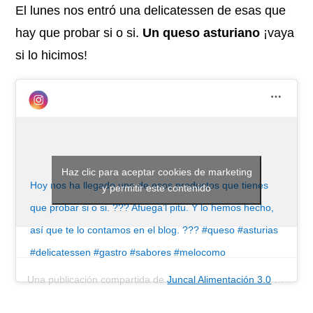
El lunes nos entró una delicatessen de esas que
hay que probar si o si.
Un queso asturiano
¡vaya
si lo hicimos!
Haz clic para aceptar cookies de marketing
Hoy nos ha llegado uno de esos productos que tienes
y permitir este contenido
que probar si o si. ??? Afuega’l pitu. Y lo hemos hecho,
así que te lo contamos en el blog. ??? #queso #asturias
#delicatessen #gastro #sabores #melocomo
Una publicación compartida de
Juncal Alimentación 3.0
(@juncalalimentacion) el