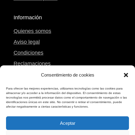
Información
Quienes somos
Aviso legal
Condiciones
Reclamaciones
Mi carrito
Consentimiento de cookies
Para ofrecer las mejores experiencias, utilizamos tecnologías como las cookies para
Contacto
almacenar y/o acceder a la información del dispositivo. El consentimiento de estas
tecnologías nos permitirá procesar datos como el comportamiento de navegación o las
identificaciones únicas en este sitio. No consentir o retirar el consentimiento, puede
Calle Peregrina, 9
afectar negativamente a ciertas características y funciones.
Pontevedra
Aceptar
986 861 612