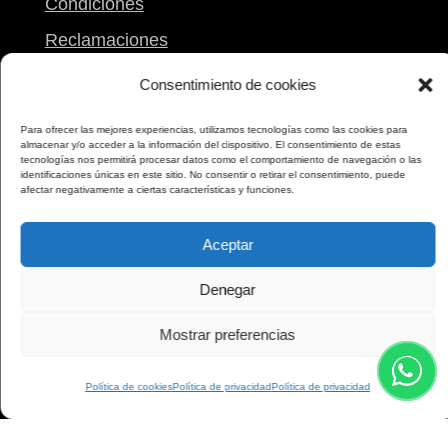
Condiciones
Reclamaciones
Mi carrito
Consentimiento de cookies
Para ofrecer las mejores experiencias, utilizamos tecnologías como las cookies para
Contacto
almacenar y/o acceder a la información del dispositivo. El consentimiento de estas
tecnologías nos permitirá procesar datos como el comportamiento de navegación o las
identificaciones únicas en este sitio. No consentir o retirar el consentimiento, puede
Calle Peregrina, 9
afectar negativamente a ciertas características y funciones.
Pontevedra
Aceptar
986 861 612
698 173 173
Denegar
Mostrar preferencias
Política de cookies
Política de privacidad
Política de privacidad