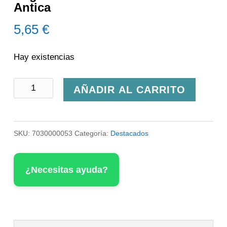
Antica
5,65
€
Hay existencias
Sugo
AÑADIR AL CARRITO
All'amatriciana
Cucina
SKU:
7030000053
Categoría:
Destacados
Antica
cantidad
¿Necesitas ayuda?