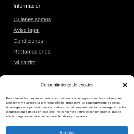
Información
Quienes somos
Aviso legal
Condiciones
Reclamaciones
Mi carrito
Contacto
Consentimiento de cookies
Calle Peregrina, 9
Para ofrecer las mejores experiencias, utilizamos tecnologías como las cookies para
almacenar y/o acceder a la información del dispositivo. El consentimiento de estas
Pontevedra
tecnologías nos permitirá procesar datos como el comportamiento de navegación o las
identificaciones únicas en este sitio. No consentir o retirar el consentimiento, puede
986 861 612
afectar negativamente a ciertas características y funciones.
698 173 173
Aceptar