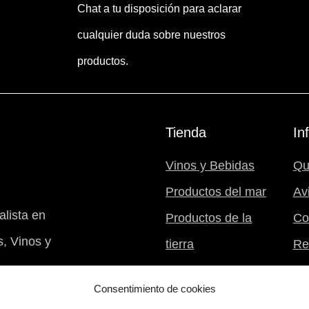
Chat a tu disposición para aclarar
cualquier duda sobre nuestros
productos.
Tienda
In
Vinos y Bebidas
Qu
Productos del mar
Av
lista en
Productos de la
Co
, Vinos y
tierra
Re
Postres
Mi 
Consentimiento de cookies
Nuestra despensa
B94031994