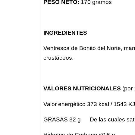
PESO NETO:
170 gramos
INGREDIENTES
Ventresca de Bonito del Norte, mant
crustáceos.
VALORES NUTRICIONALES
(por
Valor energético 373 kcal / 1543 K
GRASAS 32 g De las cuales satu
Hidratos de Carbono <0,5 g