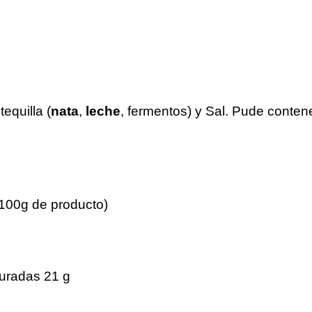
equilla (
nata
,
leche
, fermentos) y Sal. Pude conten
 100g de producto)
J
radas 21 g