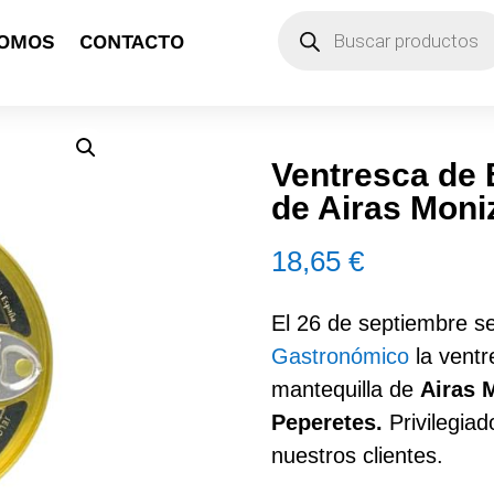
Búsqueda
SOMOS
CONTACTO
de
productos
Ventresca de 
de Airas Moni
18,65
€
El 26 de septiembre s
Gastronómico
la ventr
mantequilla de
Airas 
Peperetes.
Privilegiad
nuestros clientes.