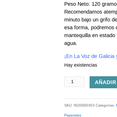
Peso Neto: 120 gramo
Recomendamos atemper
minuto bajo un grifo de
esa forma, podremos d
mantequilla en estado 
agua.
¡En La Voz de Galicia 
Hay existencias
Ventresca
AÑADIR
de
Bonito
SKU:
9020000353
Categorías:
en
Peperetes