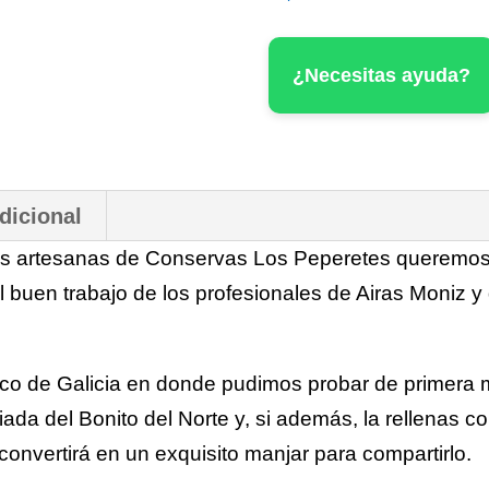
Mantequilla
de
¿Necesitas ayuda?
Airas
Moniz
-
dicional
Los
as artesanas de Conservas Los Peperetes queremos 
Peperetes
l buen trabajo de los profesionales de Airas Moniz 
cantidad
o de Galicia en donde pudimos probar de primera 
ada del Bonito del Norte y, si además, la rellenas co
convertirá en un exquisito manjar para compartirlo.