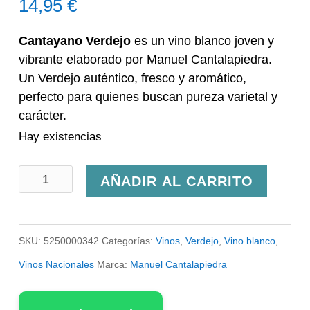
14,95
€
Cantayano Verdejo
es un vino blanco joven y
vibrante elaborado por Manuel Cantalapiedra.
Un Verdejo auténtico, fresco y aromático,
perfecto para quienes buscan pureza varietal y
carácter.
Hay existencias
Vino
AÑADIR AL CARRITO
Cantalapiedra
Cantayano
SKU:
5250000342
Categorías:
Vinos
,
Verdejo
,
Vino blanco
,
Verdejo
Vinos Nacionales
Marca:
Manuel Cantalapiedra
cantidad