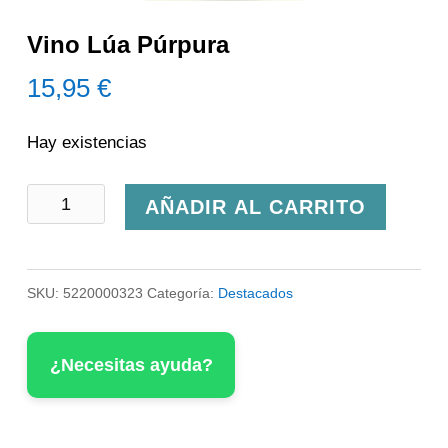
Vino Lúa Púrpura
15,95
€
Hay existencias
Vino
AÑADIR AL CARRITO
Lúa
Púrpura
SKU:
5220000323
Categoría:
Destacados
cantidad
¿Necesitas ayuda?