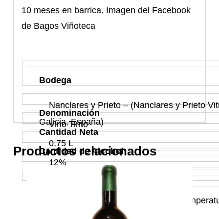
10 meses en barrica. Imagen del Facebook
de Bagos Viñoteca
Bodega
Nanclares y Prieto – (Nanclares y Prieto Viti
Denominación
Galicia, España)
Vino Tinto
Cantidad Neta
0,75 L
Productos relacionados
Cantidad de Alcohol
12%
País de Origen
España
Recomendación de Consumo
Conservar en un lugar fresco y a temperat