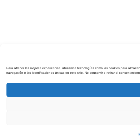
Para ofrecer las mejores experiencias, utilizamos tecnologías como las cookies para almacen
navegación o las identificaciones únicas en este sitio. No consentir o retirar el consentimien
P