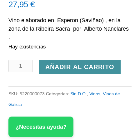
27,95
€
Vino elaborado en Esperon (Saviñao) , en la
zona de la Ribeira Sacra por Alberto Nanclares
.
Hay existencias
Vino
AÑADIR AL CARRITO
O
Miñato
SKU:
5220000073
Categorías:
Sin D.O.
,
Vinos
,
Vinos de
da
Galicia
Raña
2017
¿Necesitas ayuda?
cantidad