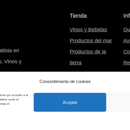
Tienda
In
Vinos y Bebidas
Qu
Productos del mar
Av
lista en
Productos de la
Co
, Vinos y
tierra
Re
Postres
Mi 
Consentimiento de cookies
Nuestra despensa
B94031994
enar y/o acceder a la
 datos como el
Aceptar
tirar el
Web gestionada por
ricardotero.com