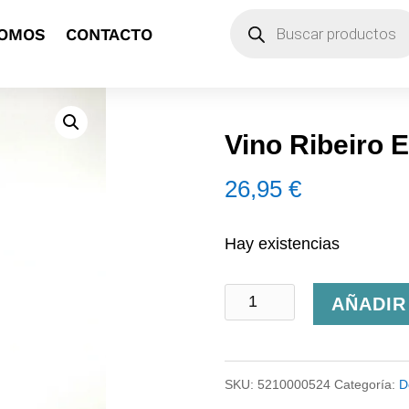
Búsqueda
SOMOS
CONTACTO
de
productos
Vino Ribeiro 
26,95
€
Hay existencias
Vino
AÑADIR
Ribeiro
El
SKU:
5210000524
Categoría:
D
Paraguas