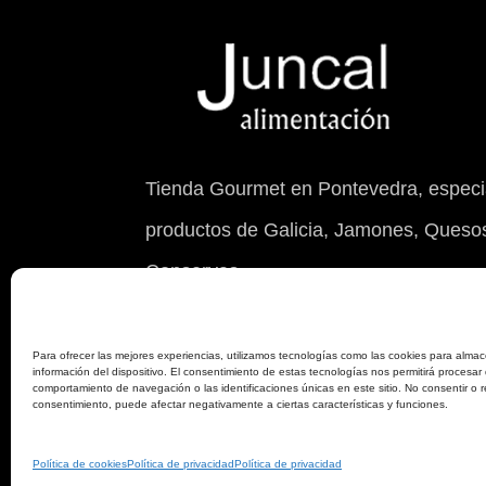
Tienda Gourmet en Pontevedra, especia
productos de Galicia, Jamones, Quesos
Conservas.
© 2026 Juncal Alimentación S.L. con NIF 
Para ofrecer las mejores experiencias, utilizamos tecnologías como las cookies para almac
información del dispositivo. El consentimiento de estas tecnologías nos permitirá procesar
comportamiento de navegación o las identificaciones únicas en este sitio. No consentir o re
consentimiento, puede afectar negativamente a ciertas características y funciones.
Política de cookies
Política de privacidad
Política de privacidad