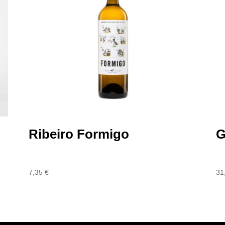
Ribeiro Formigo
G
7,35
€
31