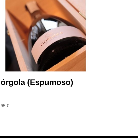
órgola (Espumoso)
,95
€