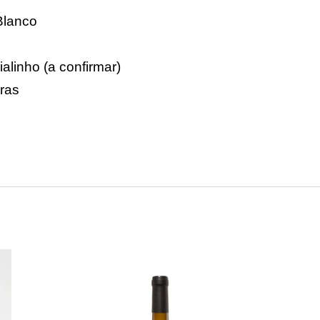
Blanco
cialinho (a confirmar)
iras