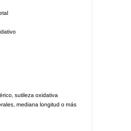
etal
idativo
ico, sutileza oxidativa
nerales, mediana longitud o más