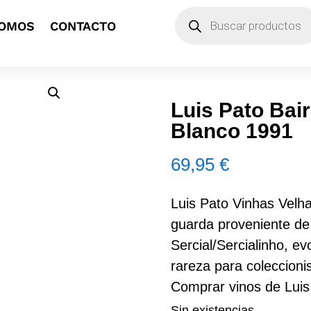
Búsqueda
SOMOS
CONTACTO
de
productos
Luis Pato Bai
Blanco 1991
69,95
€
Luis Pato Vinhas Velh
guarda proveniente de 
Sercial/Sercialinho, e
rareza para coleccioni
Comprar vinos de Luis
Sin existencias