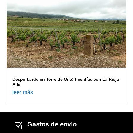
leer más
Gastos de envío
Z
Envío GRATIS en pedidos superiores a 100
euros.
Soporte online 24/7

Chat a tu disposición para aclarar cualquier
duda sobre nuestros productos.
Quejas y reclamaciones
u
Empresa adherida al arbitraje de consumo