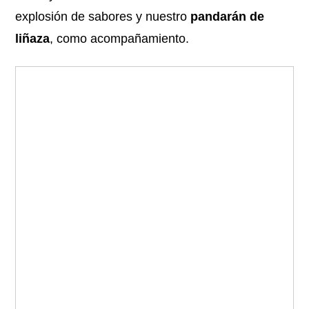
explosión de sabores y nuestro
pandarán de
liñaza
, como acompañamiento.
www.juncalalimentacion.com
¿Quieres visitar las Rías Baixas?
←
Anterior post
Siguiente post
→