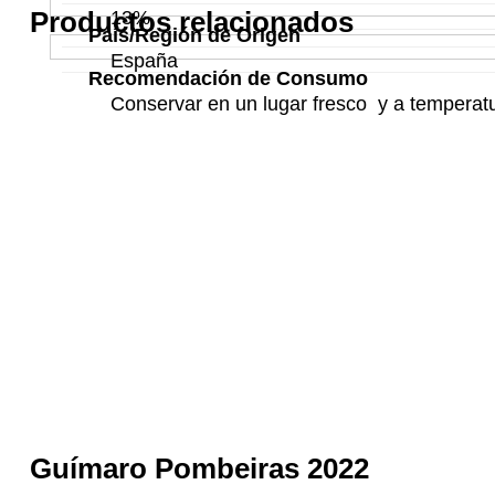
Productos relacionados
13%
País/Región de Origen
España
Recomendación de Consumo
Conservar en un lugar fresco y a temperatur
Guímaro Pombeiras 2022