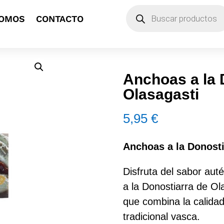
Búsqueda
SOMOS
CONTACTO
de
productos
Anchoas a la 
Olasagasti
5,95
€
Anchoas a la Donosti
Disfruta del sabor auté
a la Donostiarra de O
que combina la calida
tradicional vasca.