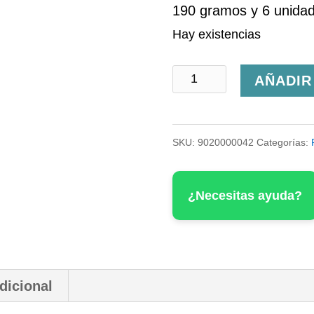
190 gramos y 6 unidad
Hay existencias
Anchoas
AÑADIR
a
la
SKU:
9020000042
Categorías:
Donostiarra
-
¿Necesitas ayuda?
Olasagasti
cantidad
dicional