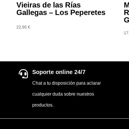
Vieiras de las Rías
M
Gallegas – Los Peperetes
R
G
22,95
€
17
Soporte online 24/7

Chat a tu disposición para aclarar
cualquier duda sobre nuestros
productos.