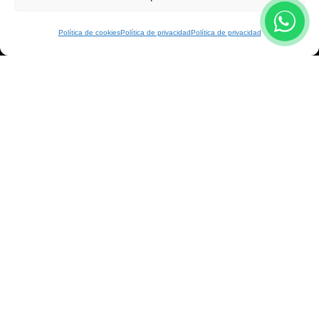
Aviso legal
Condiciones
Política de cookies
Política de privacidad
Política de privacidad
Reclamaciones
Mi carrito
Contacto
Calle Peregrina, 9
Pontevedra
986 861 612
698 173 173