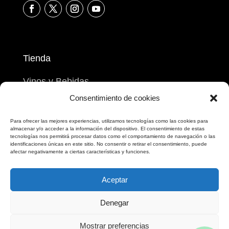
Tienda
Vinos y Bebidas
Consentimiento de cookies
Productos del mar
Productos de la tierra
Para ofrecer las mejores experiencias, utilizamos tecnologías como las cookies para
almacenar y/o acceder a la información del dispositivo. El consentimiento de estas
Postres
tecnologías nos permitirá procesar datos como el comportamiento de navegación o las
identificaciones únicas en este sitio. No consentir o retirar el consentimiento, puede
afectar negativamente a ciertas características y funciones.
Nuestra despensa
Aceptar
Información
Denegar
Quienes somos
Mostrar preferencias