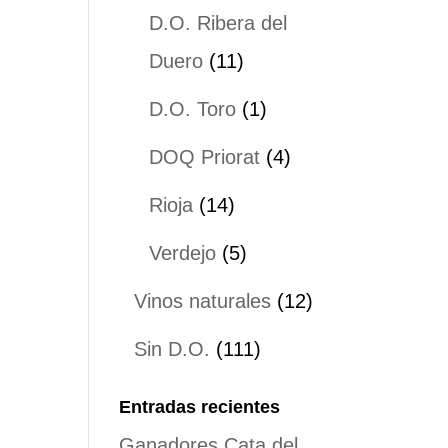
productos
D.O. Ribera del
11
Duero
11
productos
1
D.O. Toro
1
producto
4
DOQ Priorat
4
productos
14
Rioja
14
productos
5
Verdejo
5
productos
12
Vinos naturales
12
productos
111
Sin D.O.
111
productos
Entradas recientes
Ganadores Cata del