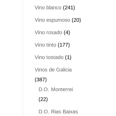
productos
241
Vino blanco
241
productos
20
Vino espumoso
20
productos
4
Vino rosado
4
productos
177
Vino tinto
177
productos
1
Vino tostado
1
producto
Vinos de Galicia
387
387
productos
D.O. Monterrei
22
22
productos
D.O. Rias Baixas