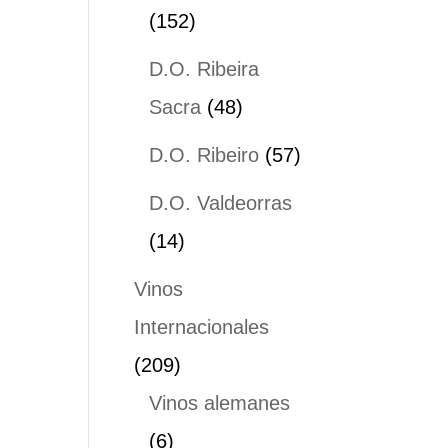
152
152
productos
D.O. Ribeira
48
Sacra
48
productos
57
D.O. Ribeiro
57
productos
D.O. Valdeorras
14
14
productos
Vinos
Internacionales
209
209
productos
Vinos alemanes
6
6