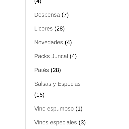
4
4
productos
7
Despensa
7
productos
28
Licores
28
productos
4
Novedades
4
productos
4
Packs Juncal
4
productos
28
Patés
28
productos
Salsas y Especias
16
16
productos
1
Vino espumoso
1
producto
3
Vinos especiales
3