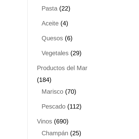
productos
22
Pasta
22
productos
4
Aceite
4
productos
6
Quesos
6
productos
29
Vegetales
29
productos
Productos del Mar
184
184
productos
70
Marisco
70
productos
112
Pescado
112
productos
690
Vinos
690
productos
25
Champán
25