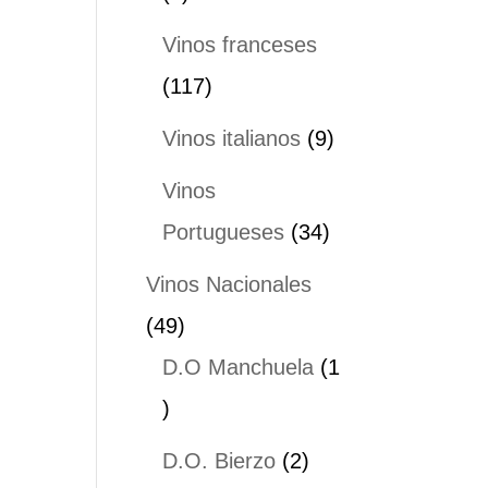
productos
Vinos franceses
117
117
productos
9
Vinos italianos
9
productos
Vinos
34
Portugueses
34
productos
Vinos Nacionales
49
49
productos
D.O Manchuela
1
1
producto
2
D.O. Bierzo
2