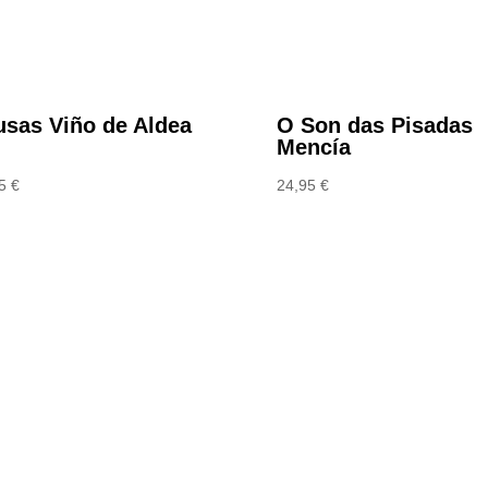
usas Viño de Aldea
O Son das Pisadas
Mencía
95
€
24,95
€