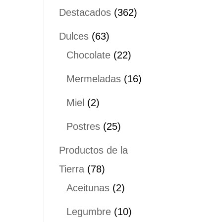
productos
362
Destacados
362
productos
63
Dulces
63
productos
22
Chocolate
22
productos
16
Mermeladas
16
productos
2
Miel
2
productos
25
Postres
25
productos
Productos de la
78
Tierra
78
productos
2
Aceitunas
2
productos
10
Legumbre
10